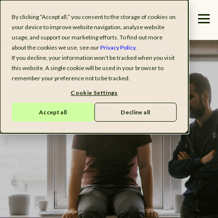
By clicking “Accept all,” you consent to the storage of cookies on
your device to improve website navigation, analyze website
usage, and support our marketing efforts. To find out more
about the cookies we use, see our
Privacy Policy.
If you decline, your information won’t be tracked when you visit
this website. A single cookie will be used in your browser to
remember your preference not to be tracked.
Cookie Settings
Accept all
Decline all