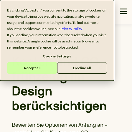
By clicking “Accept all,” you consent to the storage of cookies on
your device to improve website navigation, analyze website
usage, and support our marketing efforts. To find out more
about the cookies we use, see our
Privacy Policy.
If you decline, your information won’t be tracked when you visit
this website. A single cookie will be used in your browser to
remember your preference not to be tracked.
Cookie Settings
Kosten und CO₂
Accept all
Decline all
frühzeitig im
Design
berücksichtigen
Bewerten Sie Optionen von Anfang an –