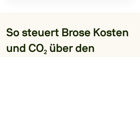
So steuert Brose Kosten
und CO₂ über den
gesamten
Produktlebenszyklus
WEBINARE
Erfahren Sie, wie der Automobilzulieferer
Brose Herausforderungen im Cost
Engineering meistert – von der frühen