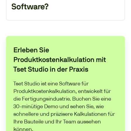
entfällt
die
Notwendigkeit
exakter
Software?
Schlagwort-Übereinstimmungen
.
KI wird Software von statischen Dashboards
zu dynamischen, abfragebasierten
Interfaces führen. Nutzer*innen können
Fragen frei formulieren und erhalten
Erleben Sie
maßgeschneiderte Ansichten – ohne tiefe
Produktkostenkalkulation mit
Softwarekenntnisse. Das macht
Tset Studio in der Praxis
Kostenanalysen im gesamten Unternehmen
zugänglicher.
Tset Studio ist eine Software für
Produktkostenkalkulation, entwickelt für
die Fertigungsindustrie. Buchen Sie eine
30-minütige Demo und sehen Sie, wie
schnellere und präzisere Kalkulationen für
Ihre Bauteile und Ihr Team aussehen
können.