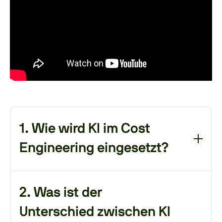
1. Wie wird KI im Cost
Engineering eingesetzt?
KI
unterstützt
vor
allem
zwei
Anwendungen
:
Datenkategorisierung
und
personalisierte
2. Was ist der
Dateninteraktion
. Sie
hilft
,
Komponenten
Unterschied zwischen KI
nach
Funktion
statt
nach
Schlagworten
zu