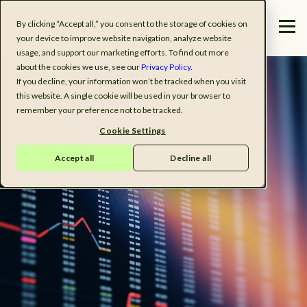
By clicking “Accept all,” you consent to the storage of cookies on
your device to improve website navigation, analyze website
usage, and support our marketing efforts. To find out more
about the cookies we use, see our
Privacy Policy.
If you decline, your information won’t be tracked when you visit
this website. A single cookie will be used in your browser to
remember your preference not to be tracked.
Cookie Settings
Accept all
Decline all